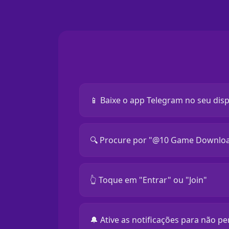
📱 Baixe o app Telegram no seu disp
🔍 Procure por "@10 Game Downloa
👆 Toque em "Entrar" ou "Join"
🔔 Ative as notificações para não p