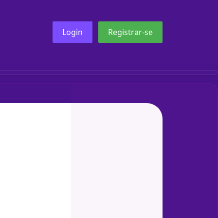
Login
Registrar-se