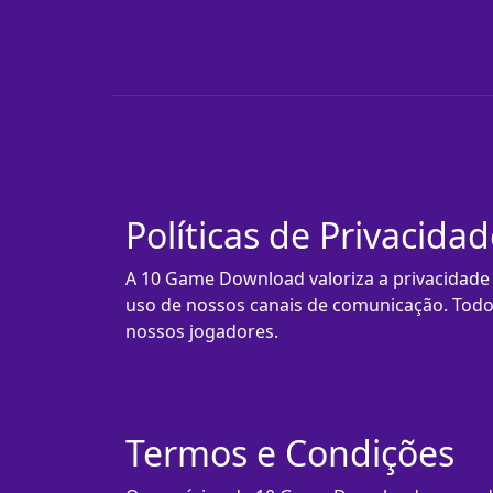
Políticas de Privacida
A 10 Game Download valoriza a privacidade
uso de nossos canais de comunicação. Todos
nossos jogadores.
Termos e Condições