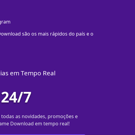
egram
Download são os mais rápidos do país e o
cias em Tempo Real
24/7
e todas as novidades, promoções e
Game Download em tempo real!