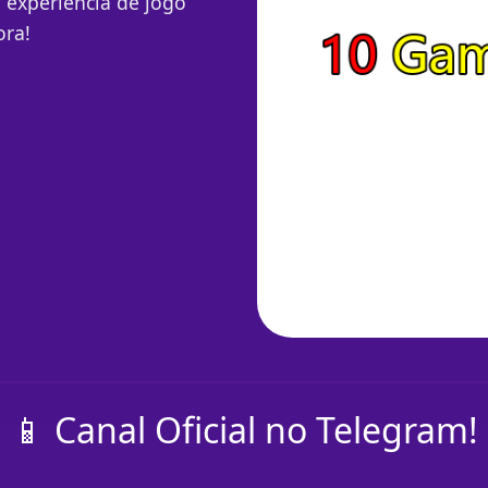
 experiência de jogo
ora!
📱 Canal Oficial no Telegram!