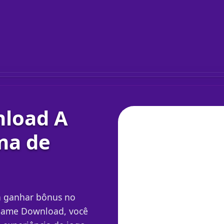
nload A
ma de
a ganhar bônus no
 Game Download, você