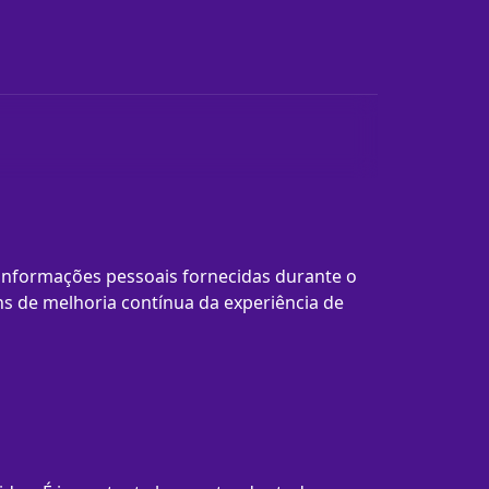
informações pessoais fornecidas durante o
ns de melhoria contínua da experiência de