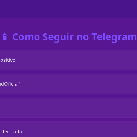
📱 Como Seguir no Telegram
ositivo
dOficial"
erder nada