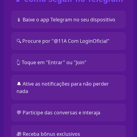
📱 Baixe o app Telegram no seu dispositivo
🔍 Procure por "@11A Com LoginOficial"
👆 Toque em "Entrar" ou "Join"
🔔 Ative as notificações para não perder
nada
💬 Participe das conversas e interaja
🎁 Receba bônus exclusivos