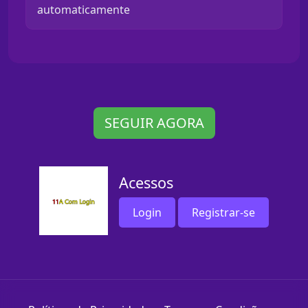
automaticamente
SEGUIR AGORA
Acessos
Login
Registrar-se