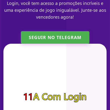
Login, você tem acesso a promoções incríveis e
uma experiência de jogo inigualável. Junte-se aos
vencedores agora!
SEGUIR NO TELEGRAM