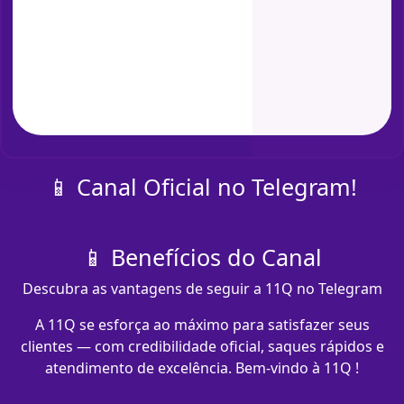
📱 Canal Oficial no Telegram!
📱 Benefícios do Canal
Descubra as vantagens de seguir a 11Q no Telegram
A 11Q se esforça ao máximo para satisfazer seus
clientes — com credibilidade oficial, saques rápidos e
atendimento de excelência. Bem-vindo à 11Q !