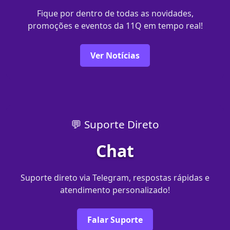
Fique por dentro de todas as novidades,
promoções e eventos da 11Q em tempo real!
Ver Notícias
💬 Suporte Direto
Chat
Suporte direto via Telegram, respostas rápidas e
atendimento personalizado!
Falar Suporte