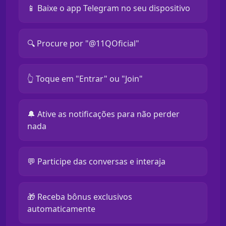
📱 Baixe o app Telegram no seu dispositivo
🔍 Procure por "@11QOficial"
👆 Toque em "Entrar" ou "Join"
🔔 Ative as notificações para não perder
nada
💬 Participe das conversas e interaja
🎁 Receba bônus exclusivos
automaticamente