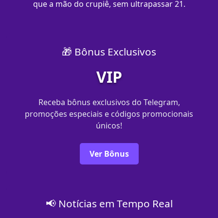
que a mão do crupiê, sem ultrapassar 21.
🎁 Bônus Exclusivos
VIP
Receba bônus exclusivos do Telegram,
promoções especiais e códigos promocionais
únicos!
Ver Bônus
📢 Notícias em Tempo Real