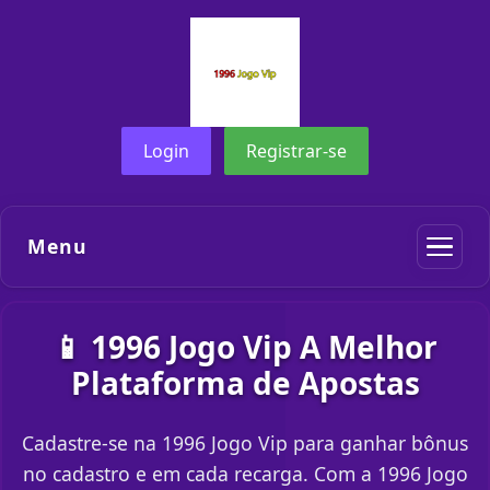
Login
Registrar-se
Menu
📱 1996 Jogo Vip A Melhor
Plataforma de Apostas
Cadastre-se na 1996 Jogo Vip para ganhar bônus
no cadastro e em cada recarga. Com a 1996 Jogo