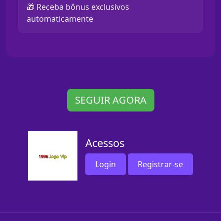
🎁 Receba bônus exclusivos
automaticamente
SEGUIR AGORA
Acessos
Login
Registrar-se