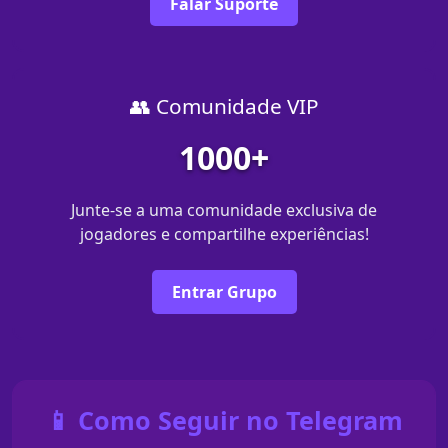
Falar Suporte
👥 Comunidade VIP
1000+
Junte-se a uma comunidade exclusiva de
jogadores e compartilhe experiências!
Entrar Grupo
📱 Como Seguir no Telegram