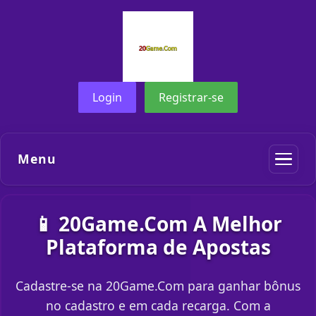
Login
Registrar-se
Menu
📱 20Game.Com A Melhor
Plataforma de Apostas
Cadastre-se na 20Game.Com para ganhar bônus
no cadastro e em cada recarga. Com a