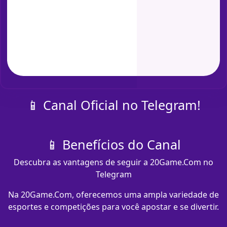
📱 Canal Oficial no Telegram!
📱 Benefícios do Canal
Descubra as vantagens de seguir a 20Game.Com no
Telegram
Na 20Game.Com, oferecemos uma ampla variedade de
esportes e competições para você apostar e se divertir.