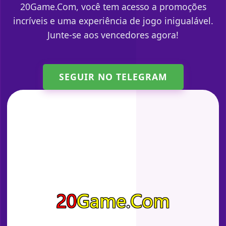
20Game.Com, você tem acesso a promoções
incríveis e uma experiência de jogo inigualável.
Junte-se aos vencedores agora!
SEGUIR NO TELEGRAM