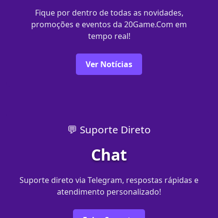
Fique por dentro de todas as novidades,
promoções e eventos da 20Game.Com em
tempo real!
Ver Notícias
💬 Suporte Direto
Chat
Suporte direto via Telegram, respostas rápidas e
atendimento personalizado!