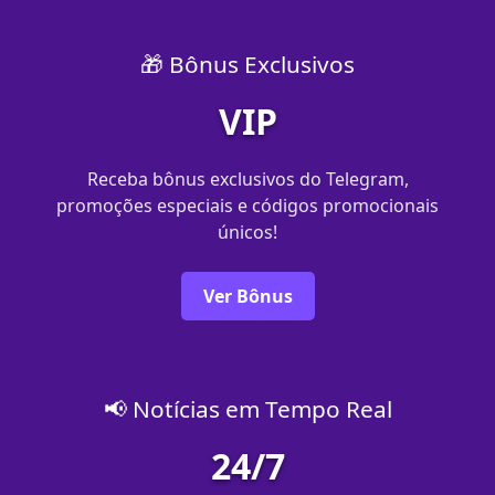
🎁 Bônus Exclusivos
VIP
Receba bônus exclusivos do Telegram,
promoções especiais e códigos promocionais
únicos!
Ver Bônus
📢 Notícias em Tempo Real
24/7