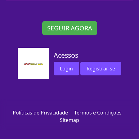
SEGUIR AGORA
Acessos
Login
Registrar-se
Políticas de Privacidade
Termos e Condições
Sitemap