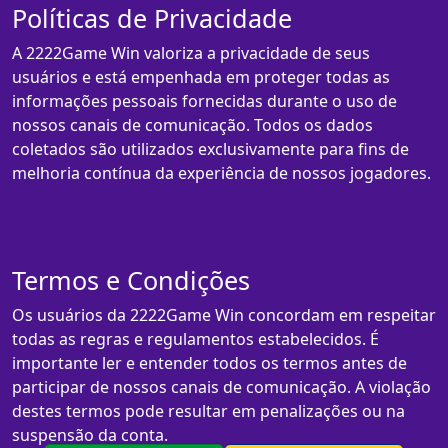
Políticas de Privacidade
A 2222Game Win valoriza a privacidade de seus
usuários e está empenhada em proteger todas as
informações pessoais fornecidas durante o uso de
nossos canais de comunicação. Todos os dados
coletados são utilizados exclusivamente para fins de
melhoria contínua da experiência de nossos jogadores.
Termos e Condições
Os usuários da 2222Game Win concordam em respeitar
todas as regras e regulamentos estabelecidos. É
importante ler e entender todos os termos antes de
participar de nossos canais de comunicação. A violação
destes termos pode resultar em penalizações ou na
suspensão da conta.