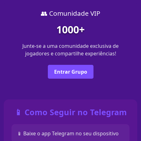
👥 Comunidade VIP
1000+
Junte-se a uma comunidade exclusiva de
jogadores e compartilhe experiências!
Entrar Grupo
📱 Como Seguir no Telegram
📱 Baixe o app Telegram no seu dispositivo