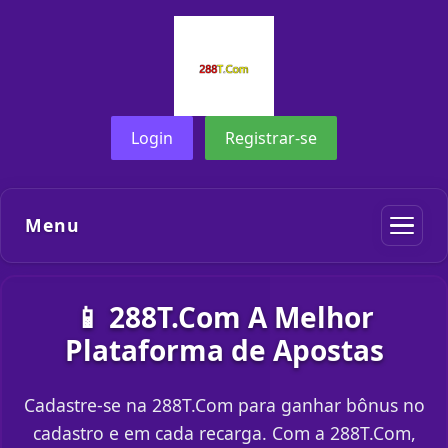
Login
Registrar-se
Menu
📱 288T.Com A Melhor
Plataforma de Apostas
Cadastre-se na 288T.Com para ganhar bônus no
cadastro e em cada recarga. Com a 288T.Com,