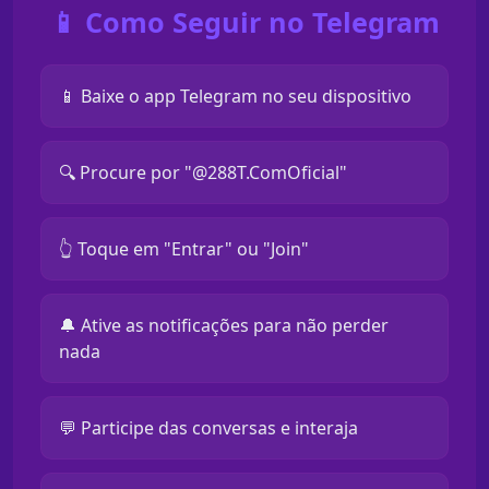
📱 Como Seguir no Telegram
📱 Baixe o app Telegram no seu dispositivo
🔍 Procure por "@288T.ComOficial"
👆 Toque em "Entrar" ou "Join"
🔔 Ative as notificações para não perder
nada
💬 Participe das conversas e interaja