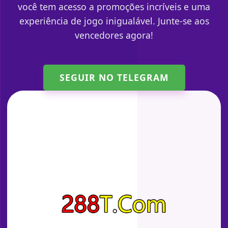
você tem acesso a promoções incríveis e uma
experiência de jogo inigualável. Junte-se aos
vencedores agora!
SEGUIR NO TELEGRAM