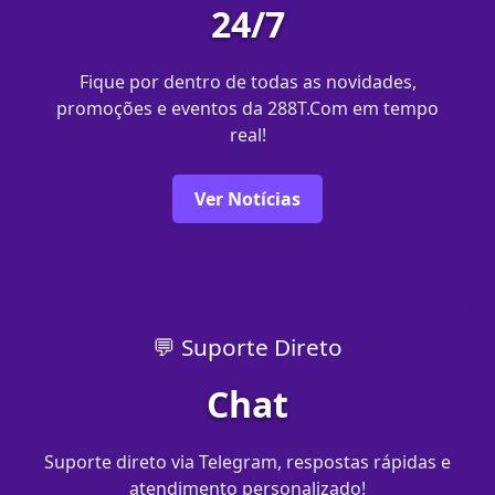
24/7
Fique por dentro de todas as novidades,
promoções e eventos da 288T.Com em tempo
real!
Ver Notícias
💬 Suporte Direto
Chat
Suporte direto via Telegram, respostas rápidas e
atendimento personalizado!