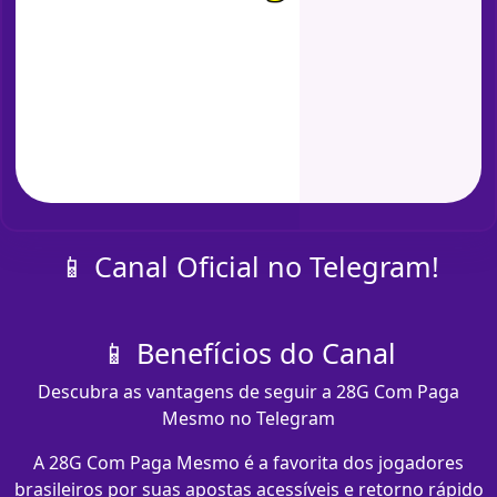
📱 Canal Oficial no Telegram!
📱 Benefícios do Canal
Descubra as vantagens de seguir a 28G Com Paga
Mesmo no Telegram
A 28G Com Paga Mesmo é a favorita dos jogadores
brasileiros por suas apostas acessíveis e retorno rápido