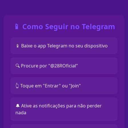
📱 Como Seguir no Telegram
📱 Baixe o app Telegram no seu dispositivo
🔍 Procure por "@28ROficial"
👆 Toque em "Entrar" ou "Join"
🔔 Ative as notificações para não perder
nada