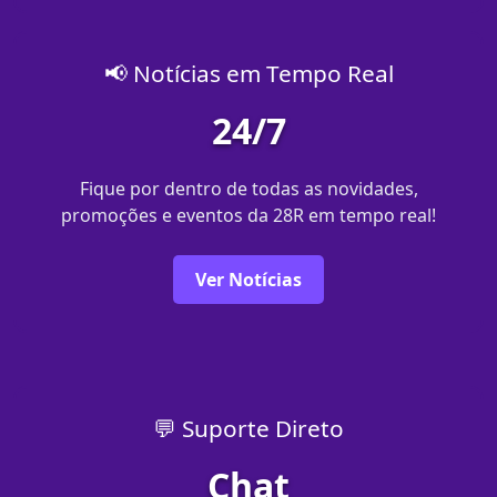
📢 Notícias em Tempo Real
24/7
Fique por dentro de todas as novidades,
promoções e eventos da 28R em tempo real!
Ver Notícias
💬 Suporte Direto
Chat