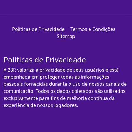
Políticas de Privacidade
Termos e Condições
Sitemap
Políticas de Privacidade
A 28R valoriza a privacidade de seus usuários e está
empenhada em proteger todas as informações
pessoais fornecidas durante o uso de nossos canais de
comunicação. Todos os dados coletados são utilizados
exclusivamente para fins de melhoria contínua da
experiência de nossos jogadores.