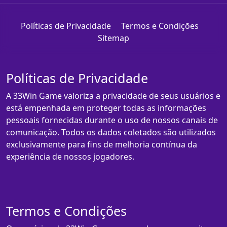
Políticas de Privacidade
Termos e Condições
Sitemap
Políticas de Privacidade
A 33Win Game valoriza a privacidade de seus usuários e
está empenhada em proteger todas as informações
pessoais fornecidas durante o uso de nossos canais de
comunicação. Todos os dados coletados são utilizados
exclusivamente para fins de melhoria contínua da
experiência de nossos jogadores.
Termos e Condições