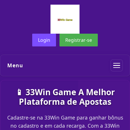
Login
Registrar-se
Menu
📱 33Win Game A Melhor
Plataforma de Apostas
Cadastre-se na 33Win Game para ganhar bônus
no cadastro e em cada recarga. Com a 33Win