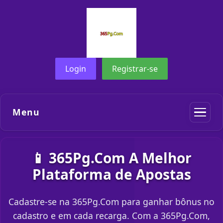
Login
Registrar-se
Menu
📱 365Pg.Com A Melhor
Plataforma de Apostas
Cadastre-se na 365Pg.Com para ganhar bônus no
cadastro e em cada recarga. Com a 365Pg.Com,