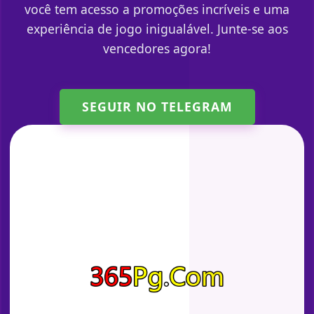
você tem acesso a promoções incríveis e uma
experiência de jogo inigualável. Junte-se aos
vencedores agora!
SEGUIR NO TELEGRAM