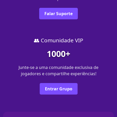
Falar Suporte
👥 Comunidade VIP
1000+
Junte-se a uma comunidade exclusiva de
jogadores e compartilhe experiências!
Entrar Grupo