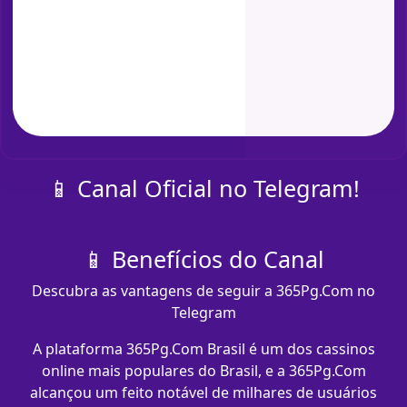
📱 Canal Oficial no Telegram!
📱 Benefícios do Canal
Descubra as vantagens de seguir a 365Pg.Com no
Telegram
A plataforma 365Pg.Com Brasil é um dos cassinos
online mais populares do Brasil, e a 365Pg.Com
alcançou um feito notável de milhares de usuários