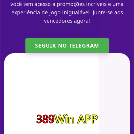
você tem acesso a promoções incríveis e uma
experiência de jogo inigualável. Junte-se aos
vencedores agora!
SEGUIR NO TELEGRAM