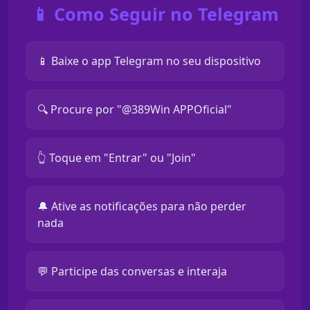
📱 Como Seguir no Telegram
📱 Baixe o app Telegram no seu dispositivo
🔍 Procure por "@389Win APPOficial"
👆 Toque em "Entrar" ou "Join"
🔔 Ative as notificações para não perder
nada
💬 Participe das conversas e interaja