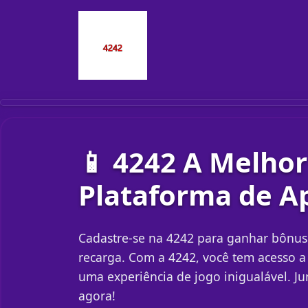
📱 4242 A Melhor
Plataforma de A
Cadastre-se na 4242 para ganhar bônus
recarga. Com a 4242, você tem acesso a
uma experiência de jogo inigualável. J
agora!