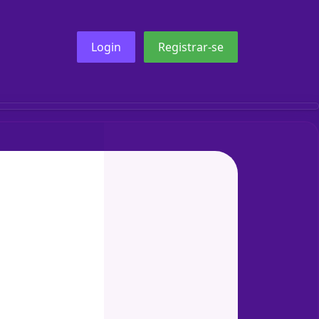
Login
Registrar-se