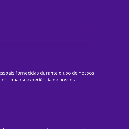
essoais fornecidas durante o uso de nossos
 contínua da experiência de nossos