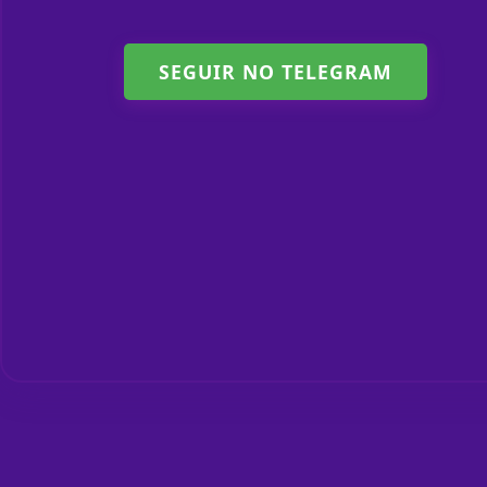
SEGUIR NO TELEGRAM