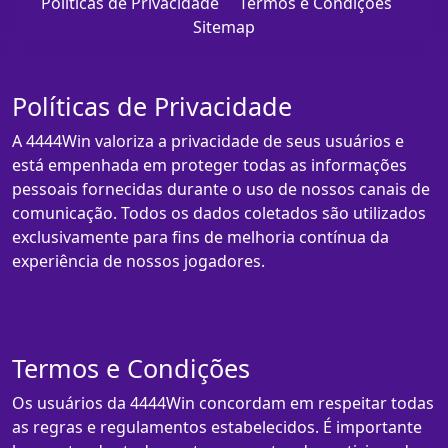
Políticas de Privacidade
Termos e Condições
Sitemap
Políticas de Privacidade
A 4444Win valoriza a privacidade de seus usuários e
está empenhada em proteger todas as informações
pessoais fornecidas durante o uso de nossos canais de
comunicação. Todos os dados coletados são utilizados
exclusivamente para fins de melhoria contínua da
experiência de nossos jogadores.
Termos e Condições
Os usuários da 4444Win concordam em respeitar todas
as regras e regulamentos estabelecidos. É importante