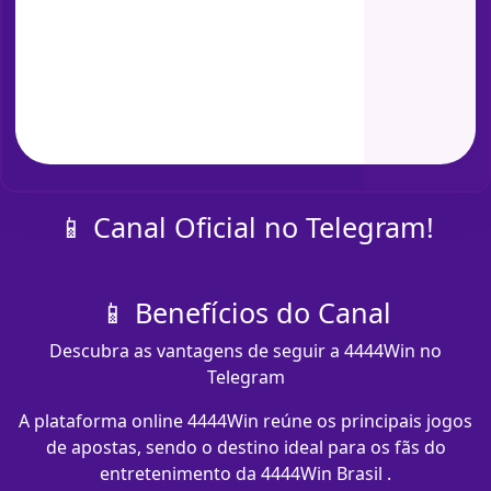
📱 Canal Oficial no Telegram!
📱 Benefícios do Canal
Descubra as vantagens de seguir a 4444Win no
Telegram
A plataforma online 4444Win reúne os principais jogos
de apostas, sendo o destino ideal para os fãs do
entretenimento da 4444Win Brasil .