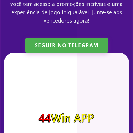
você tem acesso a promoções incríveis e uma
experiência de jogo inigualável. Junte-se aos
vencedores agora!
SEGUIR NO TELEGRAM