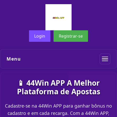
Login
Registrar-se
Menu
📱 44Win APP A Melhor
Plataforma de Apostas
Cadastre-se na 44Win APP para ganhar bônus no
cadastro e em cada recarga. Com a 44Win APP,