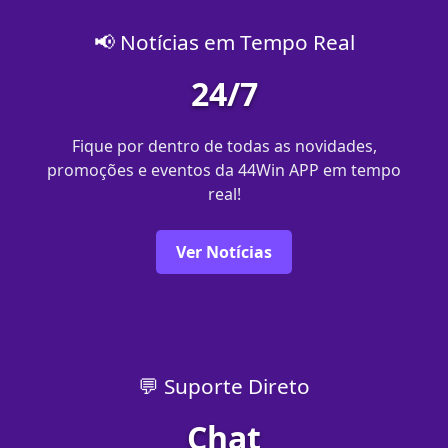
📢 Notícias em Tempo Real
24/7
Fique por dentro de todas as novidades,
promoções e eventos da 44Win APP em tempo
real!
Ver Notícias
💬 Suporte Direto
Chat