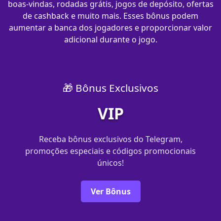
boas-vindas, rodadas grátis, jogos de depósito, ofertas
de cashback e muito mais. Esses bônus podem
aumentar a banca dos jogadores e proporcionar valor
adicional durante o jogo.
🎁 Bônus Exclusivos
VIP
Receba bônus exclusivos do Telegram,
promoções especiais e códigos promocionais
únicos!
Ver Bônus