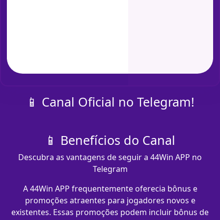
📱 Canal Oficial no Telegram!
📱 Benefícios do Canal
Descubra as vantagens de seguir a 44Win APP no
Telegram
A 44Win APP frequentemente oferecia bônus e
promoções atraentes para jogadores novos e
existentes. Essas promoções podem incluir bônus de