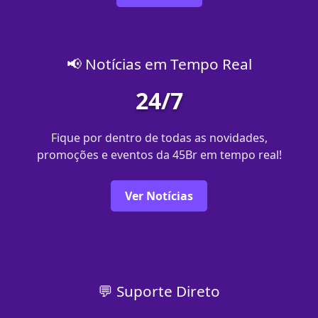
📢 Notícias em Tempo Real
24/7
Fique por dentro de todas as novidades,
promoções e eventos da 45Br em tempo real!
Ver Notícias
💬 Suporte Direto