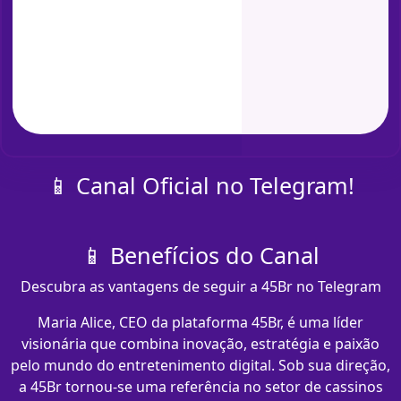
📱 Canal Oficial no Telegram!
📱 Benefícios do Canal
Descubra as vantagens de seguir a 45Br no Telegram
Maria Alice, CEO da plataforma 45Br, é uma líder
visionária que combina inovação, estratégia e paixão
pelo mundo do entretenimento digital. Sob sua direção,
a 45Br tornou-se uma referência no setor de cassinos