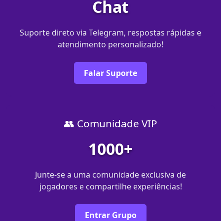
Chat
Suporte direto via Telegram, respostas rápidas e
atendimento personalizado!
Falar Suporte
👥 Comunidade VIP
1000+
Junte-se a uma comunidade exclusiva de
jogadores e compartilhe experiências!
Entrar Grupo