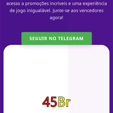
acesso a promoções incríveis e uma experiência
de jogo inigualável. Junte-se aos vencedores
agora!
SEGUIR NO TELEGRAM