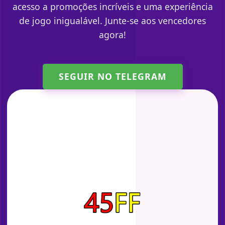
acesso a promoções incríveis e uma experiência
de jogo inigualável. Junte-se aos vencedores
agora!
SEGUIR NO TELEGRAM