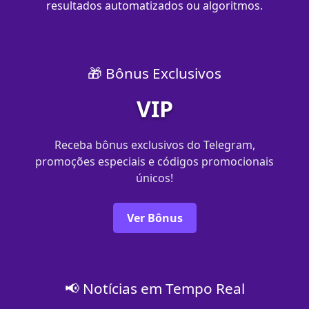
resultados automatizados ou algoritmos.
🎁 Bônus Exclusivos
VIP
Receba bônus exclusivos do Telegram,
promoções especiais e códigos promocionais
únicos!
Ver Bônus
📢 Notícias em Tempo Real