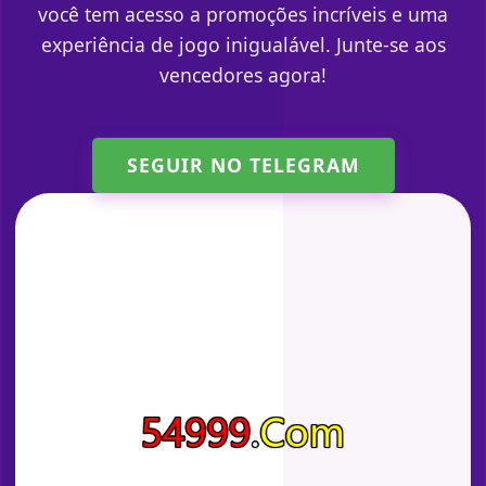
você tem acesso a promoções incríveis e uma
experiência de jogo inigualável. Junte-se aos
vencedores agora!
SEGUIR NO TELEGRAM