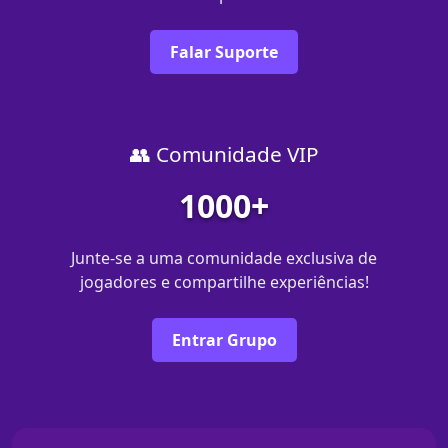
Falar Suporte
👥 Comunidade VIP
1000+
Junte-se a uma comunidade exclusiva de
jogadores e compartilhe experiências!
Entrar Grupo