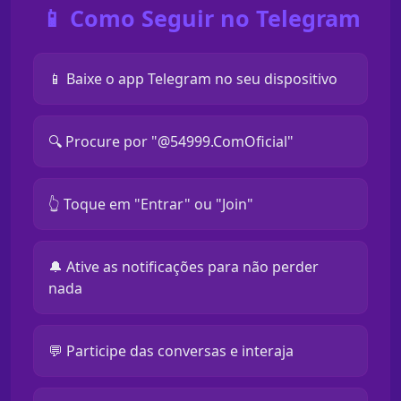
📱 Como Seguir no Telegram
📱 Baixe o app Telegram no seu dispositivo
🔍 Procure por "@54999.ComOficial"
👆 Toque em "Entrar" ou "Join"
🔔 Ative as notificações para não perder
nada
💬 Participe das conversas e interaja