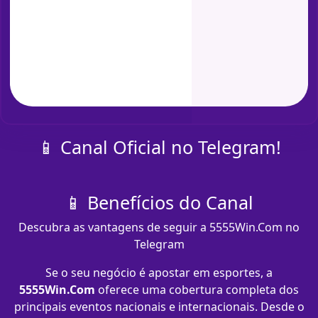
📱 Canal Oficial no Telegram!
📱 Benefícios do Canal
Descubra as vantagens de seguir a 5555Win.Com no
Telegram
Se o seu negócio é apostar em esportes, a
5555Win.Com
oferece uma cobertura completa dos
principais eventos nacionais e internacionais. Desde o