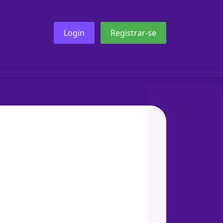
Login
Registrar-se