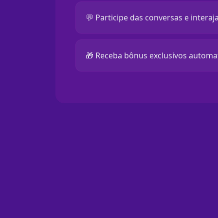
💬 Participe das conversas e interaj
🎁 Receba bônus exclusivos autom