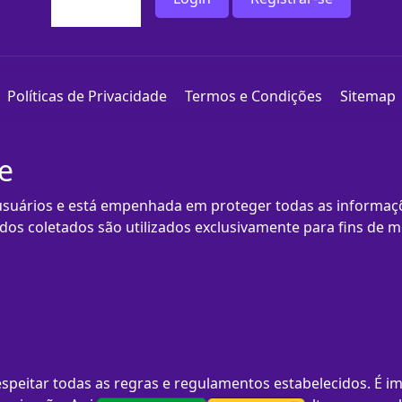
Políticas de Privacidade
Termos e Condições
Sitemap
de
 usuários e está empenhada em proteger todas as informaç
os coletados são utilizados exclusivamente para fins de m
peitar todas as regras e regulamentos estabelecidos. É im