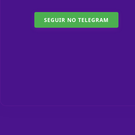
SEGUIR NO TELEGRAM