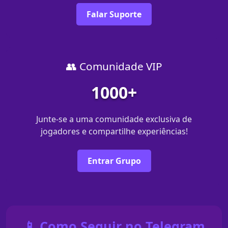
Falar Suporte
👥 Comunidade VIP
1000+
Junte-se a uma comunidade exclusiva de
jogadores e compartilhe experiências!
Entrar Grupo
📱 Como Seguir no Telegram