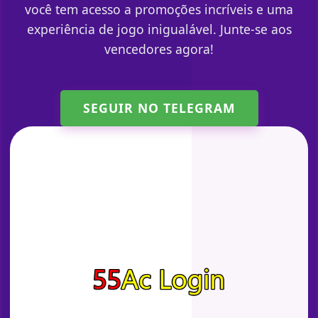
você tem acesso a promoções incríveis e uma
experiência de jogo inigualável. Junte-se aos
vencedores agora!
SEGUIR NO TELEGRAM