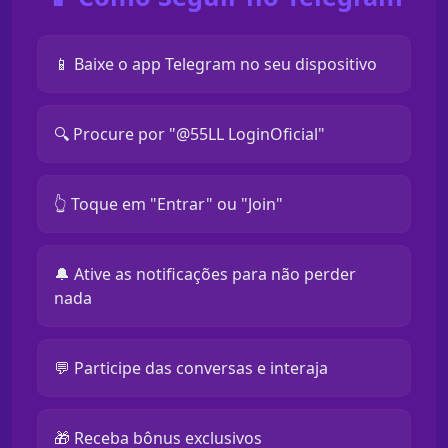
📱 Baixe o app Telegram no seu dispositivo
🔍 Procure por "@55LL LoginOficial"
👆 Toque em "Entrar" ou "Join"
🔔 Ative as notificações para não perder
nada
💬 Participe das conversas e interaja
🎁 Receba bônus exclusivos