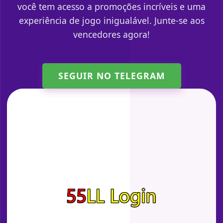
você tem acesso a promoções incríveis e uma
experiência de jogo inigualável. Junte-se aos
vencedores agora!
SEGUIR NO TELEGRAM