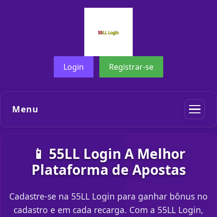
Login
Registrar-se
Menu
📱 55LL Login A Melhor
Plataforma de Apostas
Cadastre-se na 55LL Login para ganhar bônus no
cadastro e em cada recarga. Com a 55LL Login,