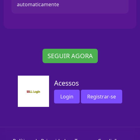
automaticamente
SEGUIR AGORA
Acessos
Login
Registrar-se