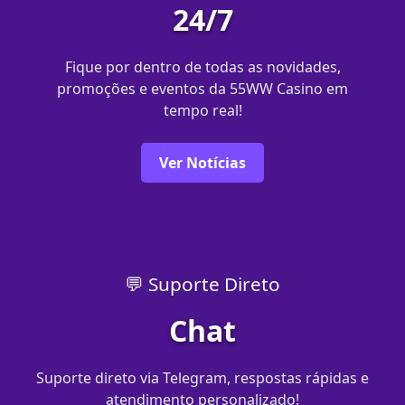
24/7
Fique por dentro de todas as novidades,
promoções e eventos da 55WW Casino em
tempo real!
Ver Notícias
💬 Suporte Direto
Chat
Suporte direto via Telegram, respostas rápidas e
atendimento personalizado!