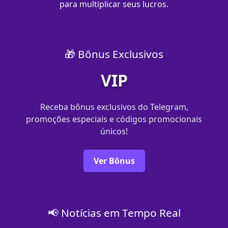
para multiplicar seus lucros.
🎁 Bônus Exclusivos
VIP
Receba bônus exclusivos do Telegram,
promoções especiais e códigos promocionais
únicos!
Ver Bônus
📢 Notícias em Tempo Real