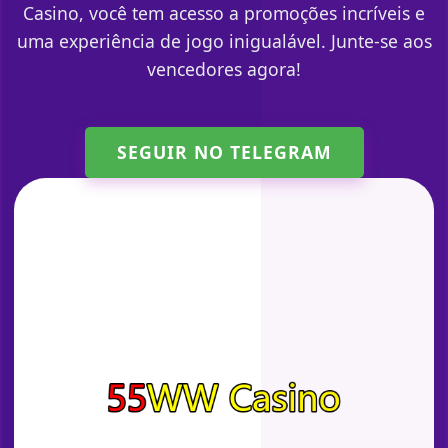
Casino, você tem acesso a promoções incríveis e
uma experiência de jogo inigualável. Junte-se aos
vencedores agora!
SEGUIR NO TELEGRAM