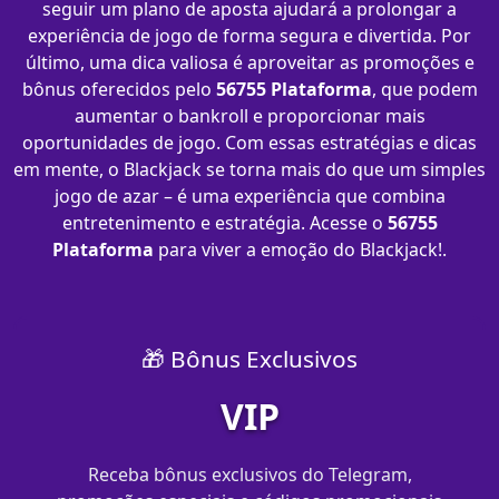
seguir um plano de aposta ajudará a prolongar a
experiência de jogo de forma segura e divertida. Por
último, uma dica valiosa é aproveitar as promoções e
bônus oferecidos pelo
56755 Plataforma
, que podem
aumentar o bankroll e proporcionar mais
oportunidades de jogo. Com essas estratégias e dicas
em mente, o Blackjack se torna mais do que um simples
jogo de azar – é uma experiência que combina
entretenimento e estratégia. Acesse o
56755
Plataforma
para viver a emoção do Blackjack!.
🎁 Bônus Exclusivos
VIP
Receba bônus exclusivos do Telegram,