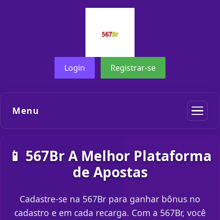
Login
Registrar-se
Menu
📱 567Br A Melhor Plataforma
de Apostas
Cadastre-se na 567Br para ganhar bônus no
cadastro e em cada recarga. Com a 567Br, você