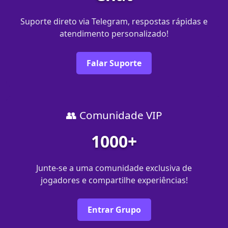
Suporte direto via Telegram, respostas rápidas e
atendimento personalizado!
Falar Suporte
👥 Comunidade VIP
1000+
Junte-se a uma comunidade exclusiva de
jogadores e compartilhe experiências!
Entrar Grupo