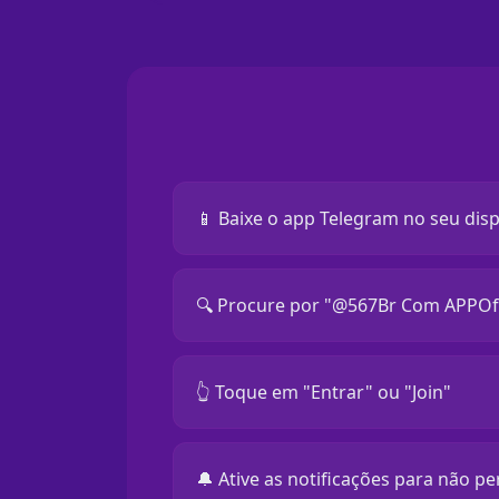
📱 Baixe o app Telegram no seu disp
🔍 Procure por "@567Br Com APPOfi
👆 Toque em "Entrar" ou "Join"
🔔 Ative as notificações para não p