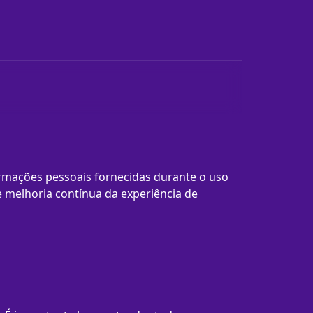
rmações pessoais fornecidas durante o uso
e melhoria contínua da experiência de