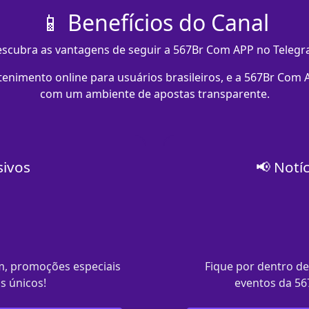
📱 Benefícios do Canal
scubra as vantagens de seguir a 567Br Com APP no Teleg
tenimento online para usuários brasileiros, e a 567Br C
com um ambiente de apostas transparente.
sivos
📢 Notí
m, promoções especiais
Fique por dentro d
s únicos!
eventos da 56