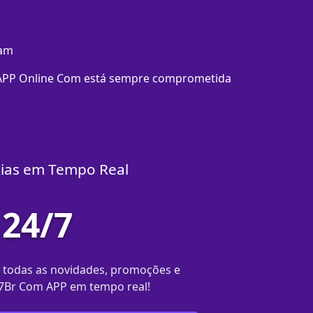
ram
om APP Online Com está sempre comprometida
cias em Tempo Real
24/7
e todas as novidades, promoções e
7Br Com APP em tempo real!