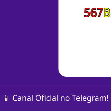
📱 Canal Oficial no Telegram!