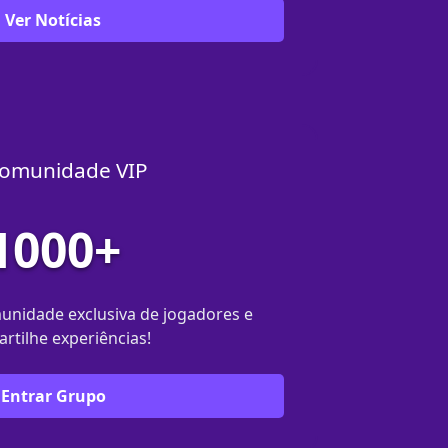
Ver Notícias
Comunidade VIP
1000+
unidade exclusiva de jogadores e
rtilhe experiências!
Entrar Grupo