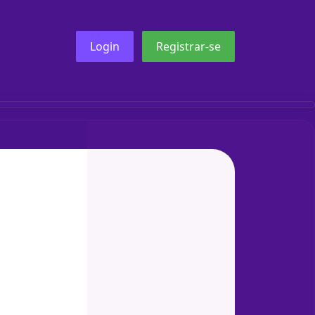
Login
Registrar-se