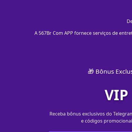
De
A 567Br Com APP fornece serviços de entre
🎁 Bônus Exclu
VIP
Receba bônus exclusivos do Telegra
e códigos promocionai