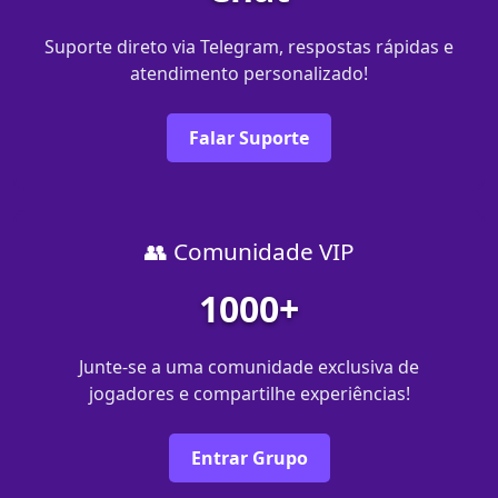
Suporte direto via Telegram, respostas rápidas e
atendimento personalizado!
Falar Suporte
👥 Comunidade VIP
1000+
Junte-se a uma comunidade exclusiva de
jogadores e compartilhe experiências!
Entrar Grupo