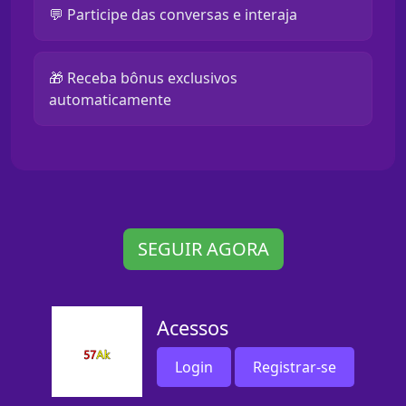
💬 Participe das conversas e interaja
🎁 Receba bônus exclusivos
automaticamente
SEGUIR AGORA
Acessos
Login
Registrar-se