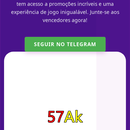
tem acesso a promoções incríveis e uma
experiência de jogo inigualável. Junte-se aos
vencedores agora!
SEGUIR NO TELEGRAM