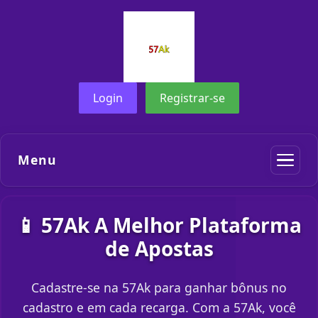
Login
Registrar-se
Menu
📱 57Ak A Melhor Plataforma
de Apostas
Cadastre-se na 57Ak para ganhar bônus no
cadastro e em cada recarga. Com a 57Ak, você