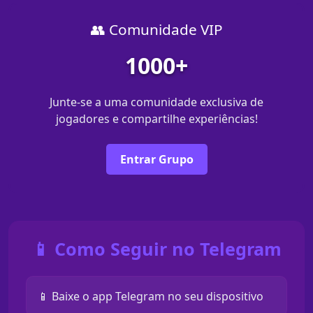
👥 Comunidade VIP
1000+
Junte-se a uma comunidade exclusiva de
jogadores e compartilhe experiências!
Entrar Grupo
📱 Como Seguir no Telegram
📱 Baixe o app Telegram no seu dispositivo