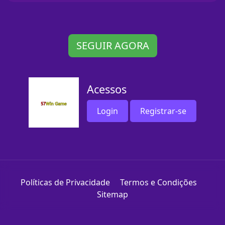
SEGUIR AGORA
Acessos
Login
Registrar-se
Políticas de Privacidade
Termos e Condições
Sitemap