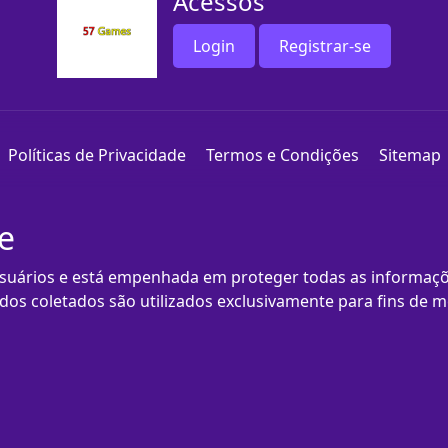
Acessos
Login
Registrar-se
Políticas de Privacidade
Termos e Condições
Sitemap
de
 usuários e está empenhada em proteger todas as informaçõ
os coletados são utilizados exclusivamente para fins de m