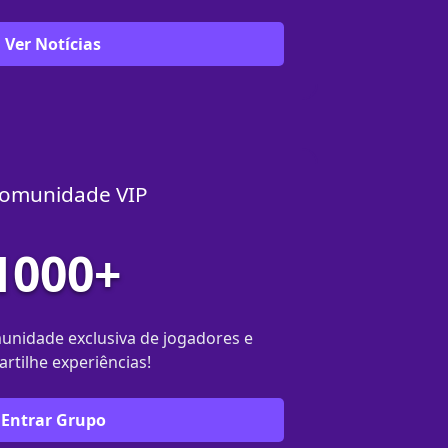
Ver Notícias
Comunidade VIP
1000+
unidade exclusiva de jogadores e
rtilhe experiências!
Entrar Grupo