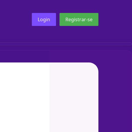
Login
Registrar-se