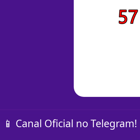
📱 Canal Oficial no Telegram!