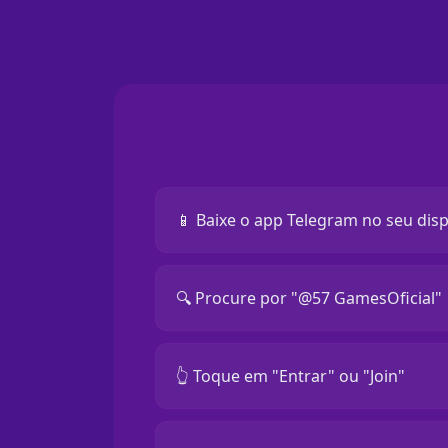
📱 Baixe o app Telegram no seu disp
🔍 Procure por "@57 GamesOficial"
👆 Toque em "Entrar" ou "Join"