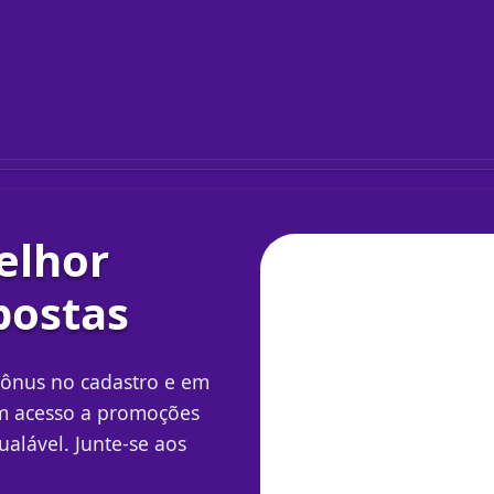
elhor
postas
bônus no cadastro e em
em acesso a promoções
ualável. Junte-se aos