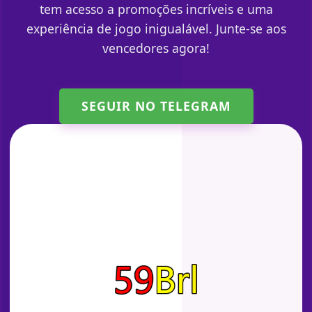
tem acesso a promoções incríveis e uma
experiência de jogo inigualável. Junte-se aos
vencedores agora!
SEGUIR NO TELEGRAM