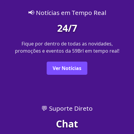
📢 Notícias em Tempo Real
24/7
Fique por dentro de todas as novidades,
promoções e eventos da 59Brl em tempo real!
Ver Notícias
💬 Suporte Direto
Chat