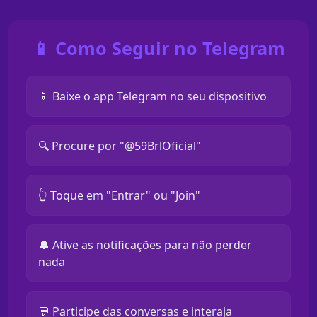
📱 Como Seguir no Telegram
📱 Baixe o app Telegram no seu dispositivo
🔍 Procure por "@59BrlOficial"
👆 Toque em "Entrar" ou "Join"
🔔 Ative as notificações para não perder
nada
💬 Participe das conversas e interaja