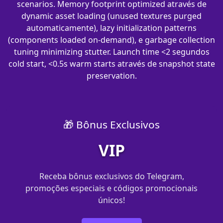
scenarios. Memory footprint optimized através de
dynamic asset loading (unused textures purged
automaticamente), lazy initialization patterns
(components loaded on-demand), e garbage collection
tuning minimizing stutter. Launch time <2 segundos
cold start, <0.5s warm starts através de snapshot state
preservation.
🎁 Bônus Exclusivos
VIP
Receba bônus exclusivos do Telegram,
promoções especiais e códigos promocionais
únicos!