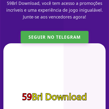
59Brl Download, você tem acesso a promoções
incríveis e uma experiência de jogo inigualável.
Junte-se aos vencedores agora!
SEGUIR NO TELEGRAM