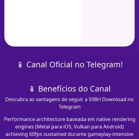
📱 Canal Oficial no Telegram!
📱 Benefícios do Canal
Descubra as vantagens de seguir a 59Brl Download no
Telegram
Performance architecture baseada em native rendering
engines (Metal para iOS, Vulkan para Android)
achieving 60fps sustained durante gameplay-intensive