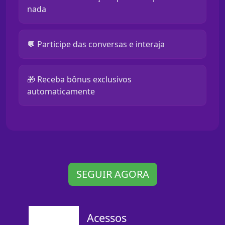
nada
💬 Participe das conversas e interaja
🎁 Receba bônus exclusivos
automaticamente
SEGUIR AGORA
Acessos