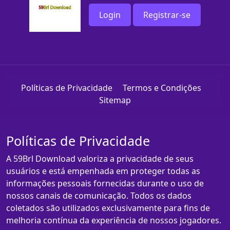
Login
Registrar-se
Políticas de Privacidade
Termos e Condições
Sitemap
Políticas de Privacidade
A 59Brl Download valoriza a privacidade de seus
usuários e está empenhada em proteger todas as
informações pessoais fornecidas durante o uso de
nossos canais de comunicação. Todos os dados
coletados são utilizados exclusivamente para fins de
melhoria contínua da experiência de nossos jogadores.