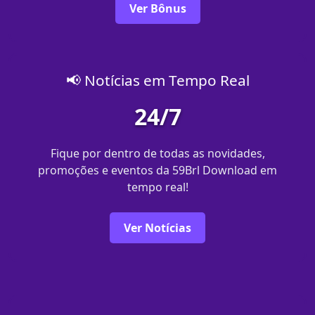
Ver Bônus
📢 Notícias em Tempo Real
24/7
Fique por dentro de todas as novidades,
promoções e eventos da 59Brl Download em
tempo real!
Ver Notícias