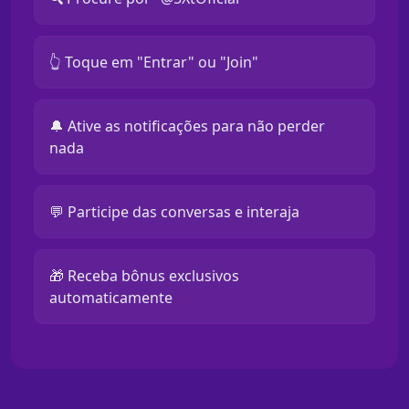
👆 Toque em "Entrar" ou "Join"
🔔 Ative as notificações para não perder
nada
💬 Participe das conversas e interaja
🎁 Receba bônus exclusivos
automaticamente