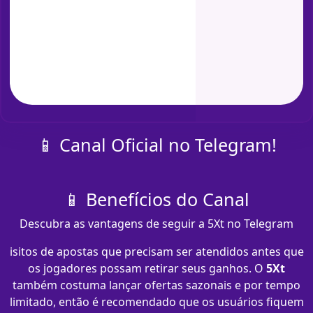
📱 Canal Oficial no Telegram!
📱 Benefícios do Canal
Descubra as vantagens de seguir a 5Xt no Telegram
isitos de apostas que precisam ser atendidos antes que
os jogadores possam retirar seus ganhos. O
5Xt
também costuma lançar ofertas sazonais e por tempo
limitado, então é recomendado que os usuários fiquem