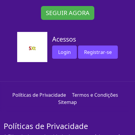
SEGUIR AGORA
Acessos
Login
Registrar-se
Políticas de Privacidade
Termos e Condições
Sitemap
Políticas de Privacidade