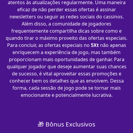
atentos às atualizações regularmente. Uma maneira
eficaz de não perder essas ofertas é assinar
newsletters ou seguir as redes sociais do cassinos.
Além disso, a comunidade de jogadores
frequentemente compartilha dicas sobre como e
quando tirar o máximo proveito das ofertas especiais.
Para concluir, as ofertas especiais no
5Xt
não apenas
enriquecem a experiência de jogo, mas também
proporcionam mais oportunidades de ganhar. Para
qualquer jogador que deseje aumentar suas chances
de sucesso, é vital aproveitar essas promoções e
conhecer bem os detalhes que as envolvem. Dessa
forma, cada sessão de jogo pode se tornar mais
emocionante e potencialmente lucrativa.
🎁 Bônus Exclusivos