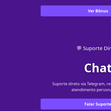
Ver Bônus
💬 Suporte Di
Cha
Suporte direto via Telegram, r
atendimento persona
Falar Suport