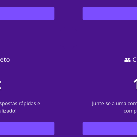
reto
👥 
t
espostas rápidas e
Junte-se a uma com
lizado!
compa
e