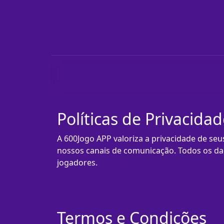
Políticas de Privacida
A 600Jogo APP valoriza a privacidade de se
nossos canais de comunicação. Todos os dad
jogadores.
Termos e Condições