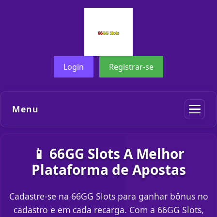
Login
Registrar-se
Menu
📱 66GG Slots A Melhor
Plataforma de Apostas
Cadastre-se na 66GG Slots para ganhar bônus no
cadastro e em cada recarga. Com a 66GG Slots,