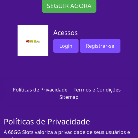
SEGUIR AGORA
Acessos
Login
Registrar-se
Políticas de Privacidade
Termos e Condições
Sitemap
Políticas de Privacidade
A 66GG Slots valoriza a privacidade de seus usuários e