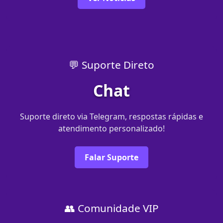
💬 Suporte Direto
Chat
Suporte direto via Telegram, respostas rápidas e
atendimento personalizado!
Falar Suporte
👥 Comunidade VIP