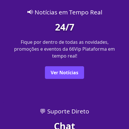
📢 Notícias em Tempo Real
24/7
Fique por dentro de todas as novidades,
promoções e eventos da 66Vip Plataforma em
tempo real!
Ver Notícias
💬 Suporte Direto
Chat