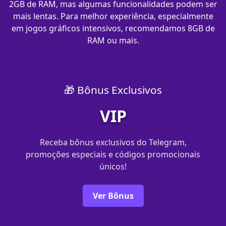
2GB de RAM, mas algumas funcionalidades podem ser
mais lentas. Para melhor experiência, especialmente
em jogos gráficos intensivos, recomendamos 8GB de
RAM ou mais.
🎁 Bônus Exclusivos
VIP
Receba bônus exclusivos do Telegram,
promoções especiais e códigos promocionais
únicos!
Ver Bônus