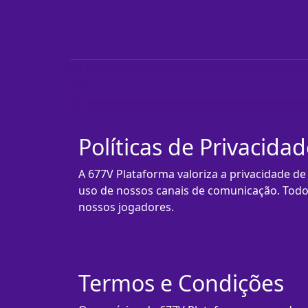
Políticas de Privacida
A 677V Plataforma valoriza a privacidade d
uso de nossos canais de comunicação. Todos
nossos jogadores.
Termos e Condições