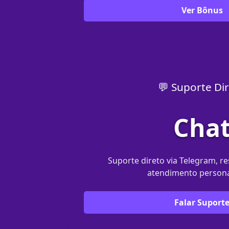
Ver Bônus
💬 Suporte Di
Cha
Suporte direto via Telegram, r
atendimento persona
Falar Suport