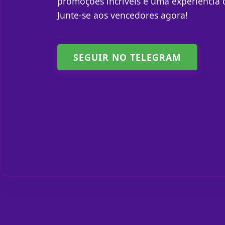
promoções incríveis e uma experiência d
Junte-se aos vencedores agora!
SEGUIR NO TELEGRAM