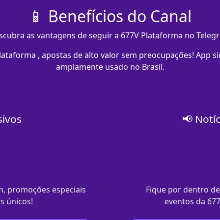
📱 Benefícios do Canal
scubra as vantagens de seguir a 677V Plataforma no Teleg
ataforma , apostas de alto valor sem preocupações! App s
amplamente usado no Brasil.
sivos
📢 Notí
m, promoções especiais
Fique por dentro d
s únicos!
eventos da 67