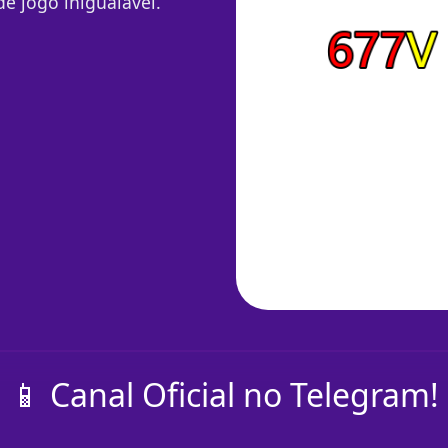
e jogo inigualável.
📱 Canal Oficial no Telegram!