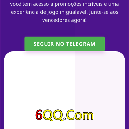
você tem acesso a promoções incríveis e uma
experiência de jogo inigualável. Junte-se aos
vencedores agora!
SEGUIR NO TELEGRAM