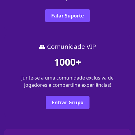
Falar Suporte
👥 Comunidade VIP
1000+
Junte-se a uma comunidade exclusiva de
jogadores e compartilhe experiências!
Entrar Grupo