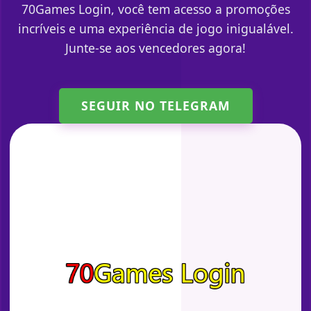
70Games Login, você tem acesso a promoções
incríveis e uma experiência de jogo inigualável.
Junte-se aos vencedores agora!
SEGUIR NO TELEGRAM