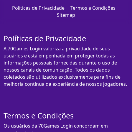
Políticas de Privacidade
Termos e Condições
Sitemap
Políticas de Privacidade
A 70Games Login valoriza a privacidade de seus
usuários e está empenhada em proteger todas as
informações pessoais fornecidas durante o uso de
nossos canais de comunicação. Todos os dados
coletados são utilizados exclusivamente para fins de
melhoria contínua da experiência de nossos jogadores.
Termos e Condições
Os usuários da 70Games Login concordam em