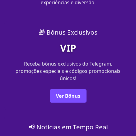
experiências e diversão.
🎁 Bônus Exclusivos
VIP
Receba bônus exclusivos do Telegram,
promoções especiais e códigos promocionais
únicos!
Ver Bônus
📢 Notícias em Tempo Real