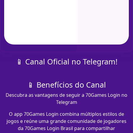
📱 Canal Oficial no Telegram!
📱 Benefícios do Canal
Descubra as vantagens de seguir a 70Games Login no
Telegram
O app 70Games Login combina múltiplos estilos de
jogos e reúne uma grande comunidade de jogadores
da 70Games Login Brasil para compartilhar