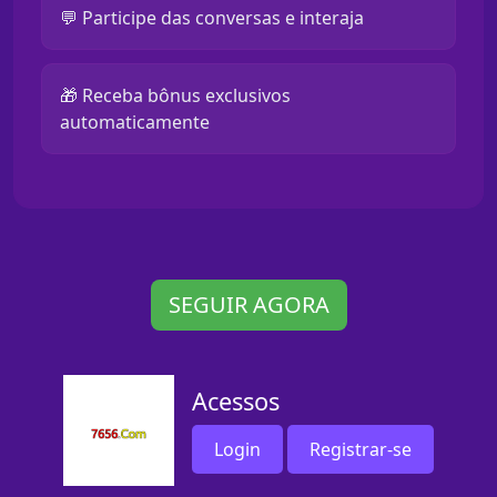
💬 Participe das conversas e interaja
🎁 Receba bônus exclusivos
automaticamente
SEGUIR AGORA
Acessos
Login
Registrar-se