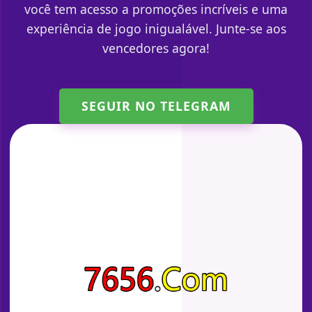
você tem acesso a promoções incríveis e uma
experiência de jogo inigualável. Junte-se aos
vencedores agora!
SEGUIR NO TELEGRAM