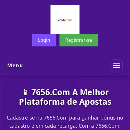
Login
Registrar-se
Menu
📱 7656.Com A Melhor
Plataforma de Apostas
Cadastre-se na 7656.Com para ganhar bônus no
cadastro e em cada recarga. Com a 7656.Com,