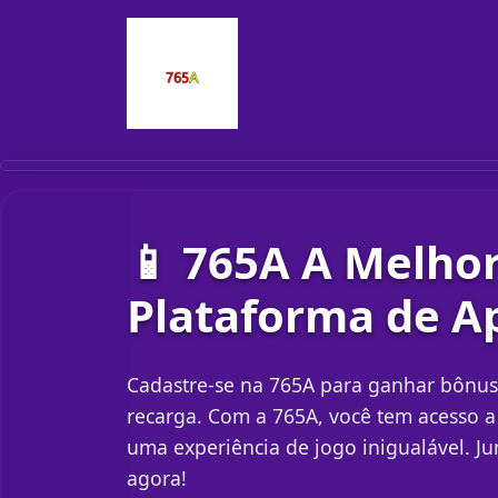
📱 765A A Melho
Plataforma de A
Cadastre-se na 765A para ganhar bônus
recarga. Com a 765A, você tem acesso a
uma experiência de jogo inigualável. J
agora!