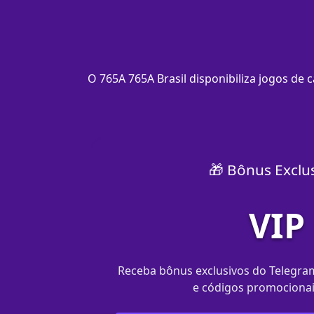
O 765A 765A Brasil disponibiliza jogos de
🎁 Bônus Exclu
VIP
Receba bônus exclusivos do Telegra
e códigos promocionai