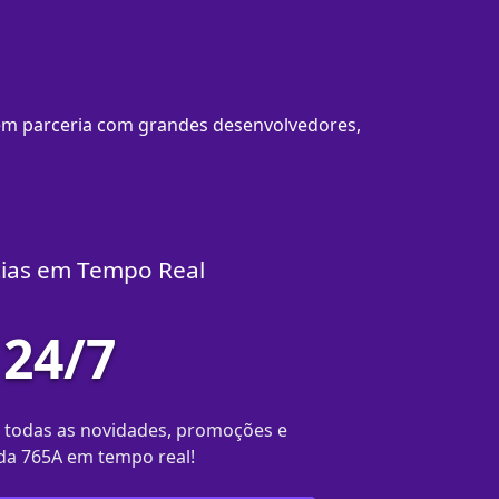
, em parceria com grandes desenvolvedores,
cias em Tempo Real
24/7
e todas as novidades, promoções e
da 765A em tempo real!