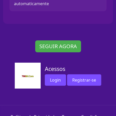
automaticamente
SEGUIR AGORA
Acessos
Login
Registrar-se