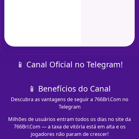
📱 Canal Oficial no Telegram!
📱 Benefícios do Canal
Descubra as vantagens de seguir a 766Brl.Com no
Telegram
Milhões de usuários entram todos os dias no site da
766Brl.Com — a taxa de vitória está em alta e os
jogadores não param de crescer!