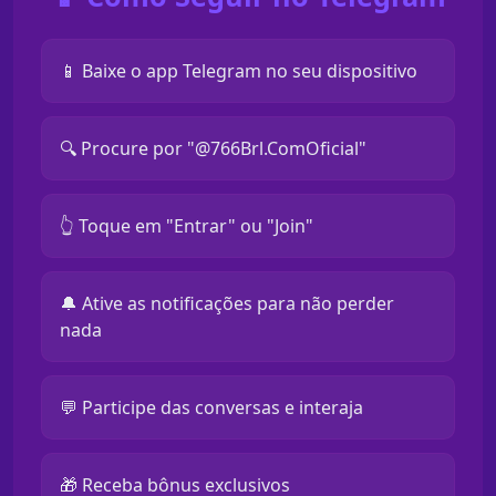
📱 Baixe o app Telegram no seu dispositivo
🔍 Procure por "@766Brl.ComOficial"
👆 Toque em "Entrar" ou "Join"
🔔 Ative as notificações para não perder
nada
💬 Participe das conversas e interaja
🎁 Receba bônus exclusivos