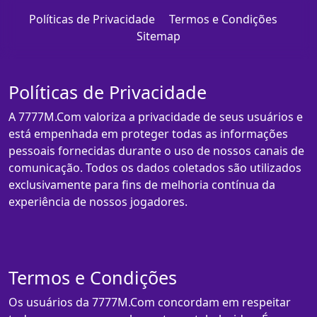
Políticas de Privacidade
Termos e Condições
Sitemap
Políticas de Privacidade
A 7777M.Com valoriza a privacidade de seus usuários e
está empenhada em proteger todas as informações
pessoais fornecidas durante o uso de nossos canais de
comunicação. Todos os dados coletados são utilizados
exclusivamente para fins de melhoria contínua da
experiência de nossos jogadores.
Termos e Condições
Os usuários da 7777M.Com concordam em respeitar