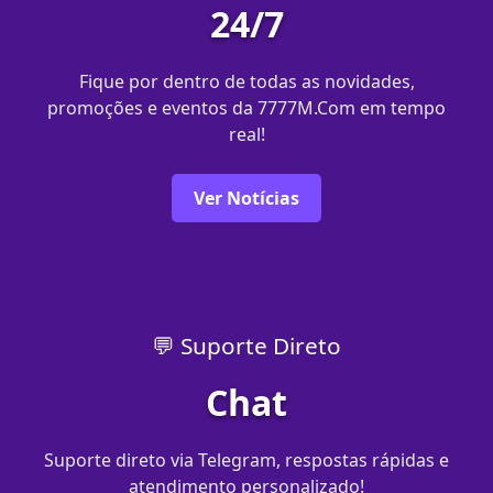
24/7
Fique por dentro de todas as novidades,
promoções e eventos da 7777M.Com em tempo
real!
Ver Notícias
💬 Suporte Direto
Chat
Suporte direto via Telegram, respostas rápidas e
atendimento personalizado!