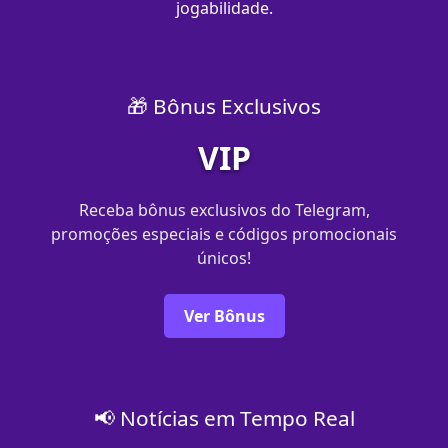
jogabilidade.
🎁 Bônus Exclusivos
VIP
Receba bônus exclusivos do Telegram,
promoções especiais e códigos promocionais
únicos!
Ver Bônus
📢 Notícias em Tempo Real