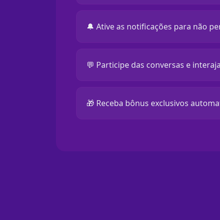
🔔 Ative as notificações para não p
💬 Participe das conversas e interaj
🎁 Receba bônus exclusivos autom