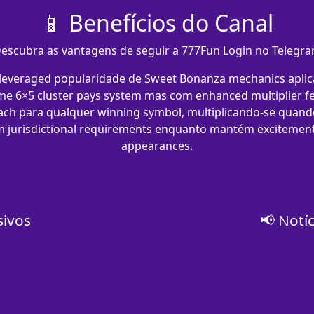
📱 Benefícios do Canal
escubra as vantagens de seguir a 777Fun Login no Telegr
) leveraged popularidade de Sweet Bonanza mechanics ap
ame 6×5 cluster pays system mas com enhanced multiplier fe
ach para qualquer winning symbol, multiplicando-se quan
 jurisdictional requirements enquanto mantém excitement 
appearances.
sivos
📢 Notí