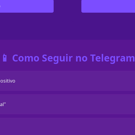
e
📱 Como Seguir no Telegram
ositivo
al"