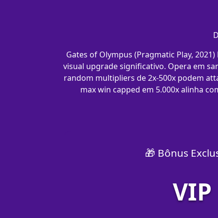
D
Gates of Olympus (Pragmatic Play, 2021
visual upgrade significativo. Opera em s
random multipliers de 2x-500x podem att
max win capped em 5.000x alinha com
🎁 Bônus Exclu
VIP