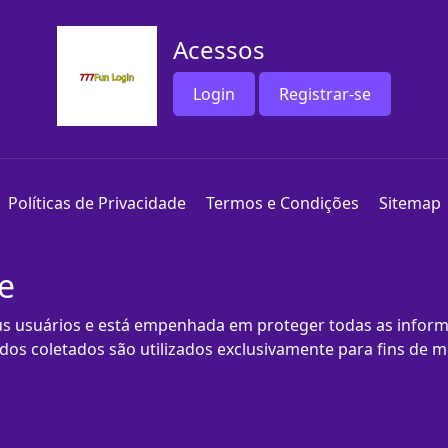
Acessos
Login
Registrar-se
Políticas de Privacidade
Termos e Condições
Sitemap
de
eus usuários e está empenhada em proteger todas as infor
os coletados são utilizados exclusivamente para fins de m