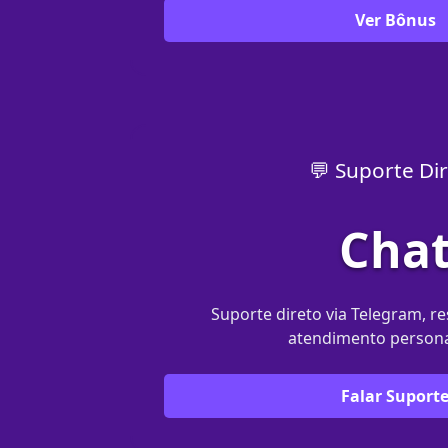
Ver Bônus
💬 Suporte Di
Cha
Suporte direto via Telegram, r
atendimento persona
Falar Suport