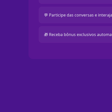
💬 Participe das conversas e interaj
🎁 Receba bônus exclusivos autom