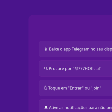
📱 Baixe o app Telegram no seu disp
🔍 Procure por "@777HOficial"
👆 Toque em "Entrar" ou "Join"
🔔 Ative as notificações para não p