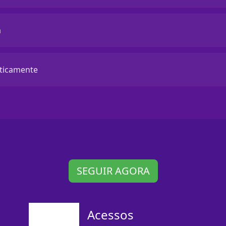
a
aticamente
SEGUIR AGORA
Acessos