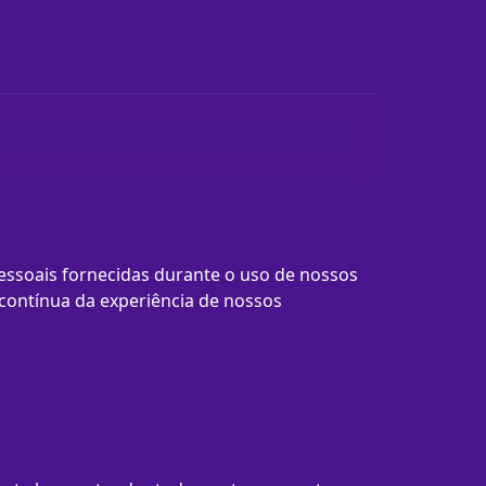
essoais fornecidas durante o uso de nossos
 contínua da experiência de nossos