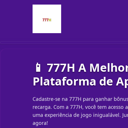
📱 777H A Melho
Plataforma de A
Cadastre-se na 777H para ganhar bônus
recarga. Com a 777H, você tem acesso a
uma experiência de jogo inigualável. J
agora!