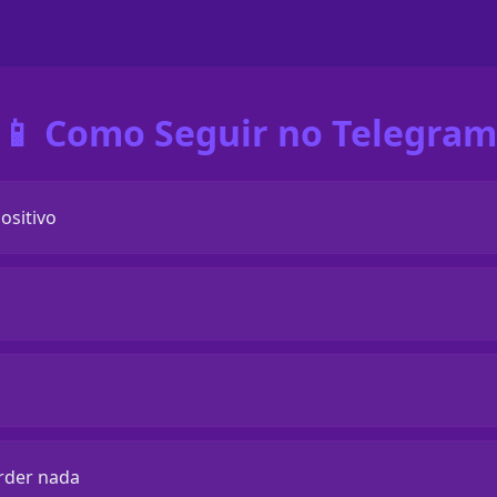
📱 Como Seguir no Telegram
ositivo
erder nada