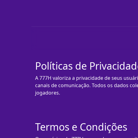
Políticas de Privacida
A 777H valoriza a privacidade de seus usuá
canais de comunicação. Todos os dados cole
jogadores.
Termos e Condições