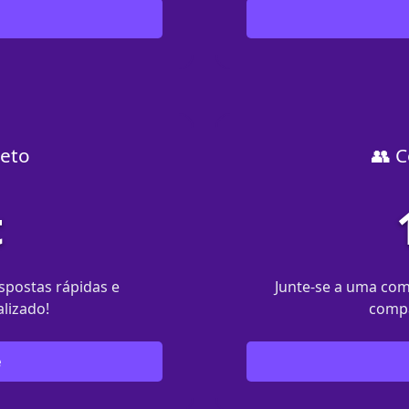
reto
👥 
t
espostas rápidas e
Junte-se a uma com
lizado!
compa
e