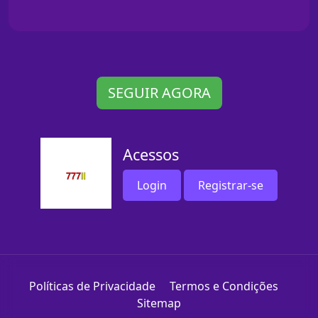
SEGUIR AGORA
Acessos
Login
Registrar-se
Políticas de Privacidade
Termos e Condições
Sitemap