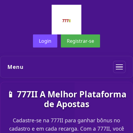
Login
Registrar-se
Menu
📱 777II A Melhor Plataforma
de Apostas
Cadastre-se na 777II para ganhar bônus no
cadastro e em cada recarga. Com a 777II, você