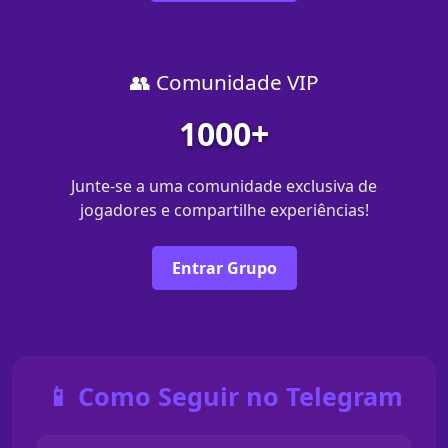
👥 Comunidade VIP
1000+
Junte-se a uma comunidade exclusiva de
jogadores e compartilhe experiências!
Entrar Grupo
📱 Como Seguir no Telegram