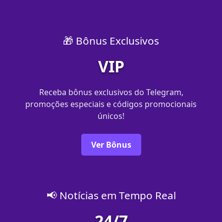
🎁 Bônus Exclusivos
VIP
Receba bônus exclusivos do Telegram,
promoções especiais e códigos promocionais
únicos!
Ver Bônus
📢 Notícias em Tempo Real
24/7