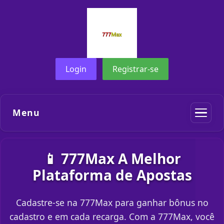
Login
Registrar-se
Menu
📱 777Max A Melhor
Plataforma de Apostas
Cadastre-se na 777Max para ganhar bônus no
cadastro e em cada recarga. Com a 777Max, você