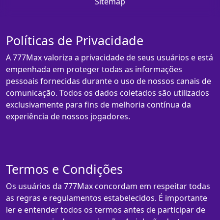
Sitemap
Políticas de Privacidade
A 777Max valoriza a privacidade de seus usuários e está
empenhada em proteger todas as informações
pessoais fornecidas durante o uso de nossos canais de
comunicação. Todos os dados coletados são utilizados
exclusivamente para fins de melhoria contínua da
experiência de nossos jogadores.
Termos e Condições
Os usuários da 777Max concordam em respeitar todas
as regras e regulamentos estabelecidos. É importante
ler e entender todos os termos antes de participar de