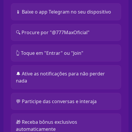
📱 Baixe o app Telegram no seu dispositivo
🔍 Procure por "@777MaxOficial"
👆 Toque em "Entrar" ou "Join"
🔔 Ative as notificações para não perder
nada
💬 Participe das conversas e interaja
🎁 Receba bônus exclusivos
automaticamente