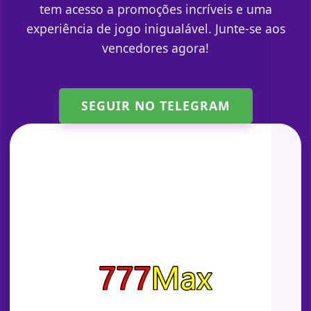
tem acesso a promoções incríveis e uma
experiência de jogo inigualável. Junte-se aos
vencedores agora!
SEGUIR NO TELEGRAM