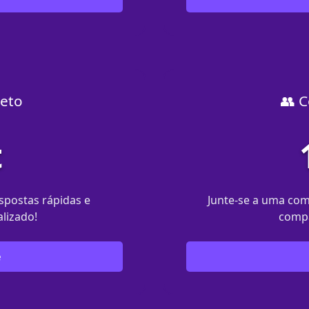
reto
👥 
t
espostas rápidas e
Junte-se a uma com
lizado!
compa
e