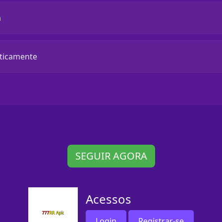
a
aticamente
SEGUIR AGORA
Acessos
Login
Registrar-se