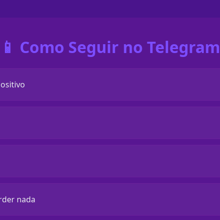
📱 Como Seguir no Telegram
ositivo
erder nada