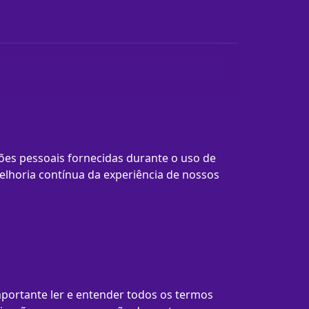
ões pessoais fornecidas durante o uso de
elhoria contínua da experiência de nossos
portante ler e entender todos os termos