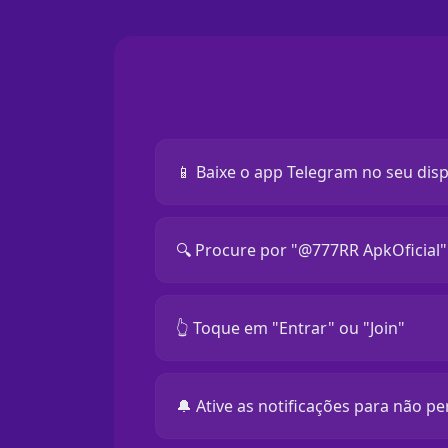
📱 Baixe o app Telegram no seu disp
🔍 Procure por "@777RR ApkOficial"
👆 Toque em "Entrar" ou "Join"
🔔 Ative as notificações para não p