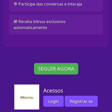
💬 Participe das conversas e interaja
🎁 Receba bônus exclusivos
automaticamente
SEGUIR AGORA
Acessos
Login
Registrar-se