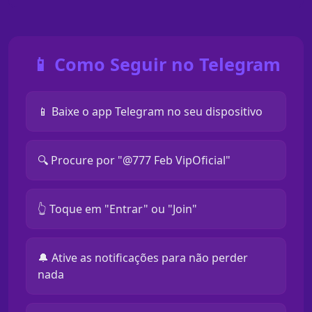
📱 Como Seguir no Telegram
📱 Baixe o app Telegram no seu dispositivo
🔍 Procure por "@777 Feb VipOficial"
👆 Toque em "Entrar" ou "Join"
🔔 Ative as notificações para não perder
nada