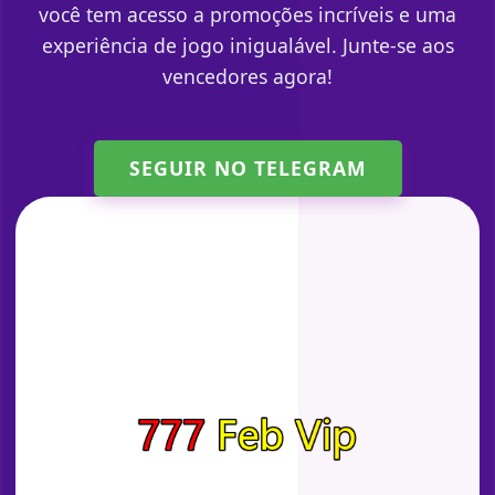
você tem acesso a promoções incríveis e uma
experiência de jogo inigualável. Junte-se aos
vencedores agora!
SEGUIR NO TELEGRAM