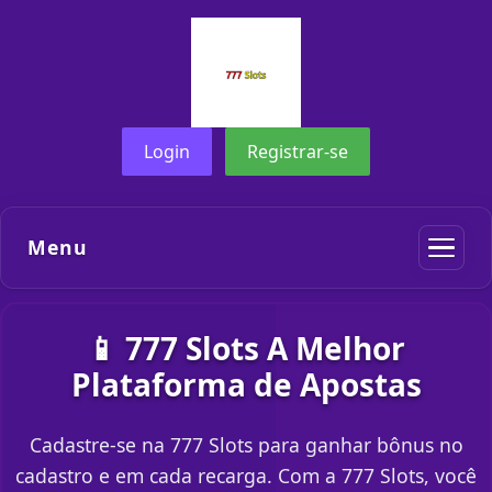
Login
Registrar-se
Menu
📱 777 Slots A Melhor
Plataforma de Apostas
Cadastre-se na 777 Slots para ganhar bônus no
cadastro e em cada recarga. Com a 777 Slots, você