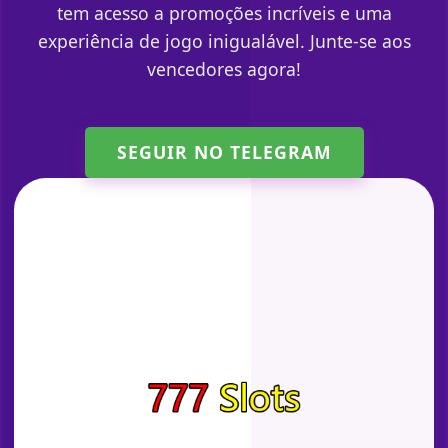
tem acesso a promoções incríveis e uma
experiência de jogo inigualável. Junte-se aos
vencedores agora!
SEGUIR NO TELEGRAM