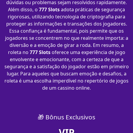
dúvidas ou problemas sejam resolvidos rapidamente.
Além disso, o
777 Slots
adota práticas de segurança
rigorosas, utilizando tecnologia de criptografia para
proteger as informações e transações dos jogadores.
Essa confiança é fundamental, pois permite que os
jogadores se concentrem no que realmente importa: a
diversão e a emoção de girar a roda. Em resumo, a
roleta no
777 Slots
oferece uma experiência de jogo
envolvente e emocionante, com a certeza de que a
segurança e a satisfação do jogador estão em primeiro
lugar. Para aqueles que buscam emoção e desafios, a
roleta é uma escolha imperdível no repertório de jogos
de um cassino online.
🎁 Bônus Exclusivos
VIP